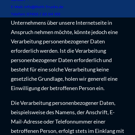
personenbezogener Daten möglich. Sofern eine
E-Mail: info@Roth-Trucks.de
betroffene Person besondere Services unseres
Telefon: 07432 / 22 04 183
Unternehmens über unsere Internetseite in
Anspruch nehmen möchte, könnte jedoch eine
Verarbeitung personenbezogener Daten
erforderlich werden. Ist die Verarbeitung
personenbezogener Daten erforderlich und
besteht für eine solche Verarbeitung keine
gesetzliche Grundlage, holen wir generell eine
Einwilligung der betroffenen Person ein.
Die Verarbeitung personenbezogener Daten,
beispielsweise des Namens, der Anschrift, E-
Mail-Adresse oder Telefonnummer einer
betroffenen Person, erfolgt stets im Einklang mit