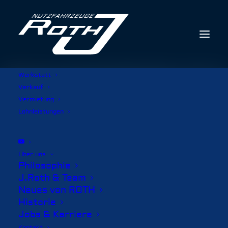
Werkstatt
Verkauf
Vermietung
Lohnleistungen
Über uns
Philosophie
J.Roth & Team
Neues von ROTH
Historie
Jobs & Karriere
Kontakt