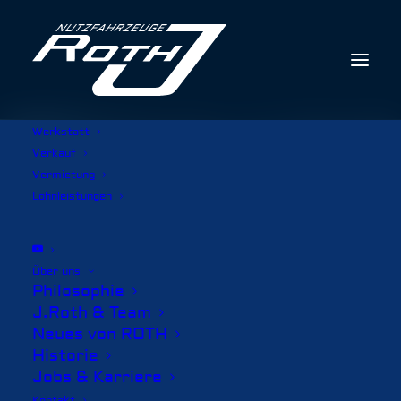
Werkstatt
Verkauf
Vermietung
Lohnleistungen
Über uns
Philosophie
J.Roth & Team
Neues von ROTH
Historie
Jobs & Karriere
Kontakt