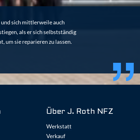
 und sich mittlerweile auch
tiegen, als er sich selbstständig
, um sie reparieren zu lassen.
n
Über J. Roth NFZ
Werkstatt
Verkauf