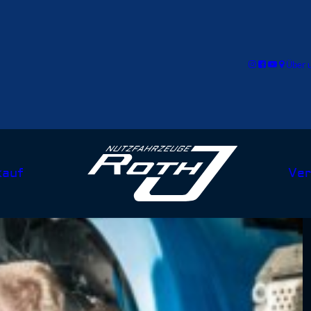
Über 
kauf
Ver