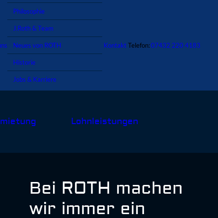
Philosophie
J.Roth & Team
uns
Kontakt
Telefon:
07432 220 4183
Neues von ROTH
Historie
Jobs & Karriere
mietung
Lohnleistungen
Bei ROTH machen
wir immer ein