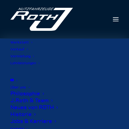
Werkstatt
Verkauf
Vermietung
Lohnleistungen
Über uns
Philosophie
J.Roth & Team
Neues von ROTH
Historie
Jobs & Karriere
Kontakt