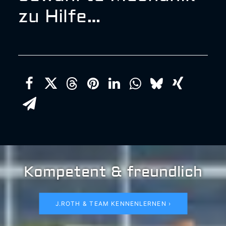
zu Hilfe…
Kompetent & freundlich
J.ROTH & TEAM KENNENLERNEN ›