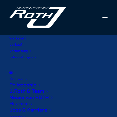
Werkstatt
Verkauf
Vermietung
Lohnleistungen
Über uns
Philosophie
J.Roth & Team
Neues von ROTH
Historie
Jobs & Karriere
Kontakt